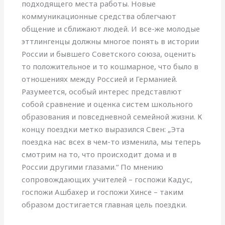
подходящего места работы. Новые
коммуникационные средства облегчают
общение и сближают людей. И все-же молодые
эттлингенцы должны многое понять в истории
России и бывшего Советского союза, оценить
то положительное и то кошмарное, что было в
отношениях между Россией и Германией.
Разумеется, особый интерес представлют
собой сравнение и оценка систем школьного
образования и повседневной семейной жизни. К
концу поездки метко выразился Свен: „Эта
поездка нас всех в чем-то изменила, мы теперь
смотрим на то, что происходит дома и в
России другими глазами.“ По мнению
сопровождающих учителей – госпожи Кадус,
госпожи Ашбахер и госпожи Хинсе – таким
образом достигается главная цель поездки.