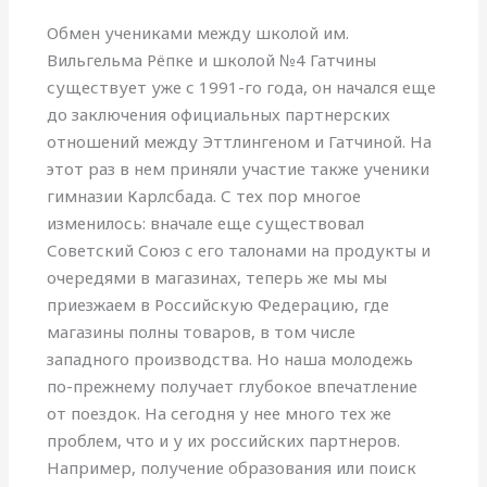
Обмен учениками между школой им.
Вильгельма Рёпке и школой №4 Гатчины
существует уже с 1991-го года, он начался еще
до заключения официальных партнерских
отношений между Эттлингеном и Гатчиной. На
этот раз в нем приняли участие также ученики
гимназии Карлсбада. С тех пор многое
изменилось: вначале еще существовал
Советский Союз с его талонами на продукты и
очередями в магазинах, теперь же мы мы
приезжаем в Российскую Федерацию, где
магазины полны товаров, в том числе
западного производства. Но наша молодежь
по-прежнему получает глубокое впечатление
от поездок. На сегодня у нее много тех же
проблем, что и у их российских партнеров.
Например, получение образования или поиск