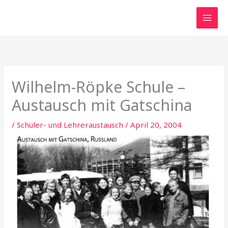
Zum
Inhalt
springen
Wilhelm-Röpke Schule –
Austausch mit Gatschina
/
Schüler- und Lehreraustausch
/
April 20, 2004