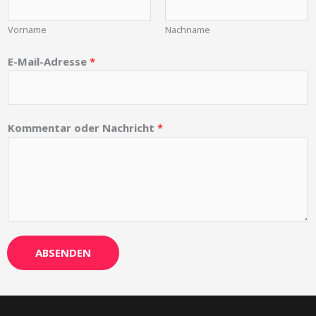
o
e
b
o
r
e
Vorname
Nachname
k
E-Mail-Adresse
*
Kommentar oder Nachricht
*
ABSENDEN