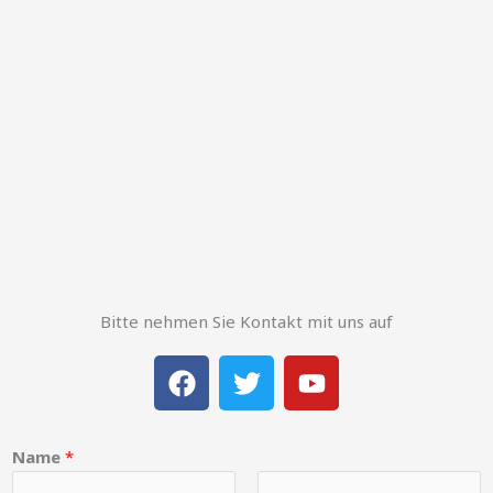
Bitte nehmen Sie Kontakt mit uns auf
F
T
Y
a
w
o
c
i
u
e
t
t
Name
*
b
t
u