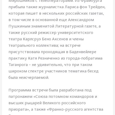
Мирошников с телеоператорами. Из Фрайбурга
прибыла также журналистка Лариса фон Трейден,
которая пишет в нескольких российских газетах,
в том числе в основанной еще Александром
Пушкиным знаменитой Литературной газете, а
также русский режиссер университетского
театра Карлсруэ Бено Аксенов и члены
театрального коллектива; на встрече
присутствовала проходящая в Баденвейлере
практику Катя Резниченко из города-побратима
Таганрога – не удивительно, что при таком
широком спектре участников тематика бесед
была неисчерпаемой.
Программа встречи была разработана под
патронажем «Союза потомком командоров и
высших рыцарей Великого российского
приората», а также «Франко-русского агентства