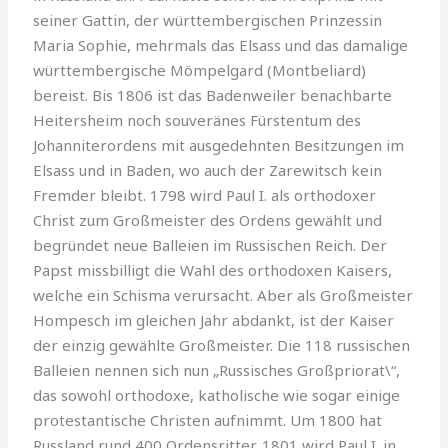
seiner Gattin, der württembergi­schen Prinzessin
Maria Sophie, mehr­mals das Elsass und das damalige
württembergische Mömpelgard (Montbeliard)
bereist. Bis 1806 ist das Badenweiler benachbarte
Heitersheim noch souveränes Fürstentum des
Johanniterordens mit ausgedehnten Besitzungen im
Elsass und in Baden, wo auch der Zarewitsch kein
Fremder bleibt. 1798 wird Paul I. als orthodoxer
Christ zum Großmeister des Ordens ge­wählt und
begründet neue Balleien im Russischen Reich. Der
Papst miss­billigt die Wahl des orthodoxen Kaisers,
welche ein Schisma verursacht. Aber als Großmeister
Hompesch im gleichen Jahr abdankt, ist der Kaiser
der einzig gewählte Großmeister. Die 118 russischen
Balleien nennen sich nun „Russisches Großpriorat\“,
das sowohl orthodoxe, katholische wie sogar einige
protestantische Christen aufnimmt. Um 1800 hat
Russland rund 400 Ordensritter. 1801 wird Paul I. in