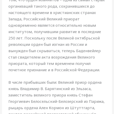
организаций такого рода, сохранившихся до
настоящего времени в христианских странах
Запада, Российский Великий приорат
одновременно является относительно новым
институтом, получившим развитие в последние
250 лет. Поскольку после Великой октябрьской
революции орден был изгнан из России и
вынужден был скрываться, теперь Баденвейлер
стал свидетелем акта возрождения Великого
приората, который тем временем получил
почетное признание и в Российской Федерации.
В числе прибывших были: Великий приор ордена
князь Владимир В. Барятинский из Эльзаса,
заместитель великого приора князь Стефан
Георгиевич Белосельский-Белозерский из Парижа,
рыцарь ордена Ален Кормон из Штуттгарта,
ректор российской православной общины Св.