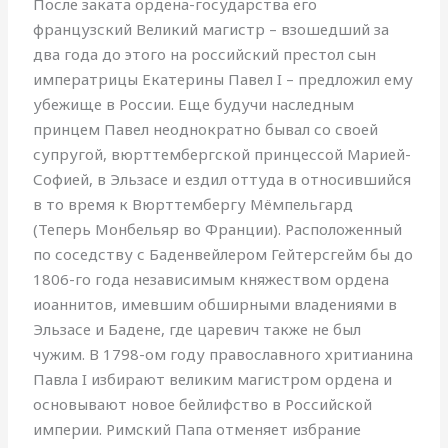
После заката ордена-государства его
французский Великий магистр – взошедший за
два года до этого на российский престол сын
императрицы Екатерины Павел I – предложил ему
убежище в России. Еще будучи наследным
принцем Павел неоднократно бывал со своей
супругой, вюрттембергской принцессой Марией-
Софией, в Эльзасе и ездил оттуда в относившийся
в то время к Вюрттембергу Мёмпельгард
(Теперь Монбельяр во Франции). Расположенный
по соседству с Баденвейлером Гейтерсгейм бы до
1806-го года независимым княжеством ордена
иоаннитов, имевшим обширными владениями в
Эльзасе и Бадене, где царевич также не был
чужим. В 1798-ом году православного хритианина
Павла I избирают великим магистром ордена и
основывают новое бейлифство в Российской
империи. Римский Папа отменяет избрание