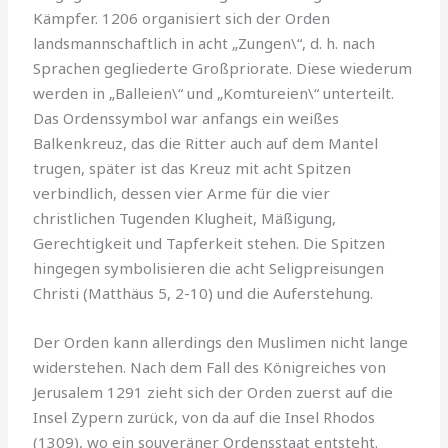
Kämpfer. 1206 or­ganisiert sich der Orden
landsmannschaftlich in acht „Zungen\“, d. h. nach
Sprachen gegliederte Großpriorate. Diese wiederum
werden in „Balleien\“ und „Komtureien\“ unterteilt.
Das Ordenssymbol war anfangs ein weißes
Balkenkreuz, das die Ritter auch auf dem Mantel
trugen, später ist das Kreuz mit acht Spitzen
verbindlich, dessen vier Arme für die vier
christlichen Tugenden Klugheit, Mäßigung,
Gerechtigkeit und Tapferkeit stehen. Die Spitzen
hingegen symbolisieren die acht Seligpreisungen
Christi (Matthäus 5, 2-10) und die Auferstehung.
Der Orden kann allerdings den Muslimen nicht lange
widerstehen. Nach dem Fall des Königreiches von
Jeru­salem 1291 zieht sich der Orden zu­erst auf die
Insel Zypern zurück, von da auf die Insel Rhodos
(1309), wo ein souveräner Ordensstaat ent­steht.