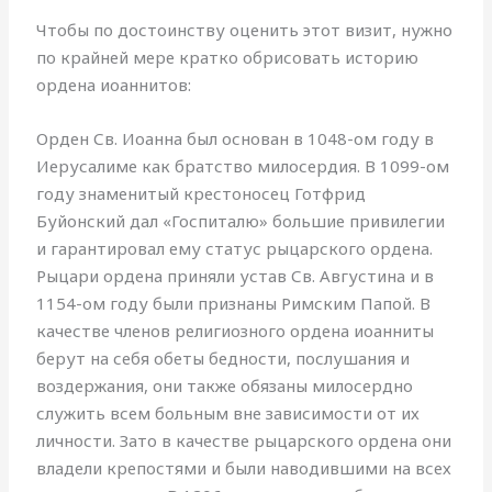
Чтобы по достоинству оценить этот визит, нужно
по крайней мере кратко обрисовать историю
ордена иоаннитов:
Орден Св. Иоанна был основан в 1048-ом году в
Иерусалиме как братство милосердия. В 1099-ом
году знаменитый крестоносец Готфрид
Буйонский дал «Госпиталю» большие привилегии
и гарантировал ему статус рыцарского ордена.
Рыцари ордена приняли устав Св. Августина и в
1154-ом году были признаны Римским Папой. В
качестве членов религиозного ордена иоанниты
берут на себя обеты бедности, послушания и
воздержания, они также обязаны милосердно
служить всем больным вне зависимости от их
личности. Зато в качестве рыцарского ордена они
владели крепостями и были наводившими на всех