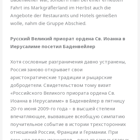
Fahrt ins Markgräflerland im Herbst auch die
Angebote der Restaurants und Hotels genießen
wolle, nahm die Gruppe Abschied.
Русский Великий приорат ордена Св. Иоанна в
Иерусалиме посетил Баденвейлер
Хотя сословные разграничения давно устранены,
Россия заново открывает свои
аристократические традиции и рыцарские
добродетели. Свидетельством тому визит
«Российского Великого приората ордена Св.
Иоанна в Иерусалиме» в Баденвейлер в пятницу
20-го июня 2009-го года – в высшей степени
впечатляющее, вызвавшее всеобщую симпатию
поучительное событие в истории трехсторонних
отношений России, Франции и Германии. При
том, что орден иоаннитов – одна из самых старых