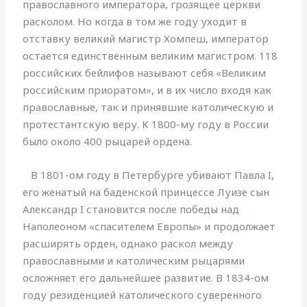
православного императора, грозящее церкви
расколом. Но когда в том же году уходит в
отставку великий магистр Хомпеш, император
остается единственным великим магистром. 118
российских бейлифов называют себя «Великим
российским приоратом», и в их число входя как
православные, так и принявшие католическую и
протестантскую веру. К 1800-му году в России
было около 400 рыцарей ордена.
В 1801-ом году в Петербурге убивают Павла I,
его женатый на баденской принцессе Луизе сын
Александр I становится после победы над
Наполеоном «спасителем Европы» и продолжает
расширять орден, однако раскол между
православными и католическим рыцарями
осложняет его дальнейшее развитие. В 1834-ом
году резиденцией католического суверенного