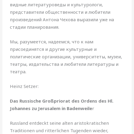
видные литературоведы и культурологи,
представители общественности и любители
произведений Антона Чехова выразили уже на
стадии планирования.
Мы, разумеется, надеемся, что к нам
присоединятся и другие культурные и
политические организации, университеты, музеи,
театры, издательства и любители литературы и
театра.
Heinz Setzer:
Das Russische Großpriorat des Ordens des Hl.
Johannes zu Jerusalem in Badenweile
r
Russland entdeckt seine alten aristokratischen
Traditionen und ritterlichen Tugenden wieder,