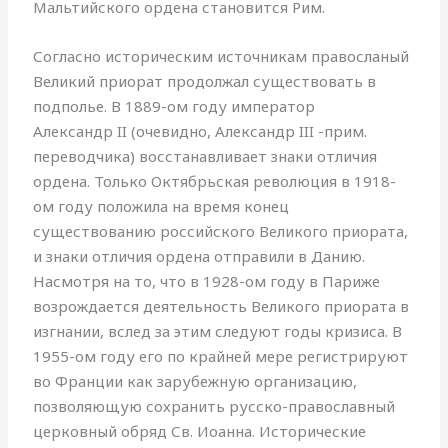
Мальтийского ордена становится Рим.
Согласно историческим источникам правосланый
Великий приорат продолжал существовать в
подполье. В 1889-ом году император
Александр II (очевидно, Александр III -прим.
переводчика) восстанавливает знаки отличия
ордена. Только Октябрьская революция в 1918-
ом году положила на время конец
существованию российского Великого приората,
и знаки отличия ордена отправили в Данию.
Насмотря на то, что в 1928-ом году в Париже
возрождается деятельность Великого приората в
изгнании, вслед за этим следуют годы кризиса. В
1955-ом году его по крайней мере регистрируют
во Франции как зарубежную организацию,
позволяющую сохранить русско-православный
церковный обряд Св. Иоанна. Исторические