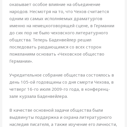
оказывает особое влияние на объединение
народов. Несмотря на то, что Чехов считается
одним из самых исполняемых драматургов
именно на немецкоговорящей сцене, в Германии
до сих пор не было чеховского литературного
общества. Теперь Баденвейлер решил
последовать раздающимся со всех сторон
пожеланиям основать «Чеховское общество
Германии».
Учредительное собрание общества состоялось в
день 105-ой годовщины со дня смерти Чехова, в
четверг 16-го июля 2009-го года, в конференц-
зале курзала Баденвейлера.
В качестве основной задачи общества были
выдвинуты поддержка и охрана литературного
наследия писателя, а также изучение его личности,