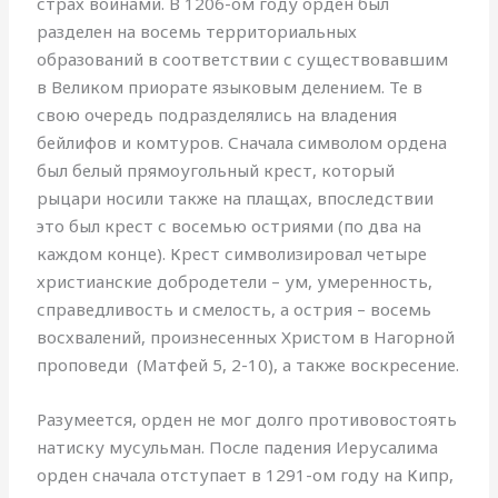
страх воинами. В 1206-ом году орден был
разделен на восемь территориальных
образований в соответствии с существовавшим
в Великом приорате языковым делением. Те в
свою очередь подразделялись на владения
бейлифов и комтуров. Сначала символом ордена
был белый прямоугольный крест, который
рыцари носили также на плащах, впоследствии
это был крест с восемью остриями (по два на
каждом конце). Крест символизировал четыре
христианские добродетели – ум, умеренность,
справедливость и смелость, а острия – восемь
восхвалений, произнесенных Христом в Нагорной
проповеди (Матфей 5, 2-10), а также воскресение.
Разумеется, орден не мог долго противовостоять
натиску мусульман. После падения Иерусалима
орден сначала отступает в 1291-ом году на Кипр,