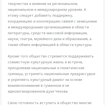
творчества и влияния на региональном,
национальном и международном уровнях. К
этому следует добавить поддержку,
координацию и коооперацию связей с немецкими
и международными организациями в области
литературы, средств массовой информации,
науки, театра, музейного дела и образования, а
также обмен информацией в области культуры.
Кроме того общество стремится поддерживать
совместную культурную жизнь и встречи,
преодолевая национальные и политические
границы, устранять национальные предрассудки
и укреплять культурный диалог на основе
взаимопонимания в гуманном и не
идеологизированном духе Чехова.
Свою готовность вступить в общество многие