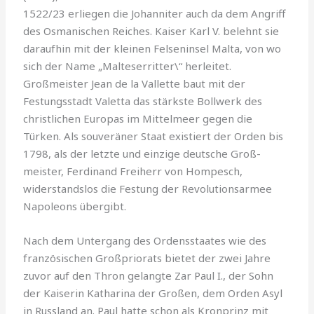
1522/23 erliegen die Johanni­ter auch da dem Angriff
des Osmanischen Reiches. Kaiser Karl V. be­lehnt sie
daraufhin mit der kleinen Felseninsel Malta, von wo
sich der Name „Malteserritter\“ herleitet.
Großmeister Jean de la Vallette baut mit der
Festungsstadt Valetta das stärkste Bollwerk des
christlichen Europas im Mittelmeer gegen die
Türken. Als souveräner Staat exis­tiert der Orden bis
1798, als der letzte und einzige deutsche Groß­
meister, Ferdinand Freiherr von Hompesch,
widerstandslos die Festung der Revolutionsarmee
Napoleons übergibt.
Nach dem Untergang des Ordensstaates wie des
französischen Großpriorats bietet der zwei Jahre
zuvor auf den Thron gelangte Zar Paul I., der Sohn
der Kaiserin Katharina der Großen, dem Orden Asyl
in Russland an. Paul hatte schon als Kronprinz mit