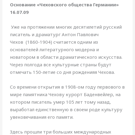
Основание «Чеховского общества Германии»
16.07.09
Уже на протяжении многих десятилетий русский
писатель и драматург Антон Павлович
Чехов (1860-1904) считается одним из
основателей литературного модерна и
новатором в области драматического искусства.
Через полгода все культурные страны будут
отмечать 150-летие со дня рожденияя Чехова.
Со времени открытия в 1908-ом году первового в
мире памятника Чехову курорт Баденвейлер, на
котором писатель умер 105 лет тому назад,
выработал единственную в своем роде культуру
увековечивания его памяти.
Здесь прошли три больших международных