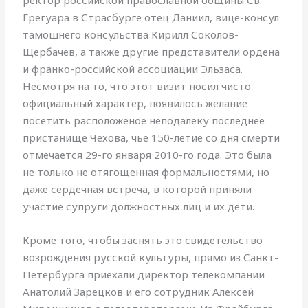
Грегуара в Страсбурге отец Даниил, вице-консул
тамошнего консульства Кирилл Соколов-
Щербачев, а также другие представители ордена
и франко-российской ассоциации Эльзаса.
Несмотря на то, что этот визит носил чисто
официальный характер, появилось желание
посетить расположеное неподалеку последнее
пристанище Чехова, чье 150-летие со дня смерти
отмечается 29-го января 2010-го года. Это была
не только не отягощенная формальностями, но
даже сердечная встреча, в которой приняли
участие супруги должностных лиц и их дети.
Кроме того, чтобы заснять это свидетельство
возрождения русской культуры, прямо из Санкт-
Петербурга приехали директор телекомпании
Анатолий Зарецков и его сотрудник Алексей