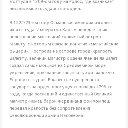
а оттуда в 1309-ом году на Родос, где возникает
независимое государство-орден.
В 1522/23-ем году Османская империя изгоняет
их и оттуда. Император Карл V передает в их
пользование маленький скалистый остров
Мальту, с которым связано понятие «мальтийские
рыцари». Построив на острове город-крепость
Валетту, великий магистр ордена Жан де ла Валет
создал самое мощное на Средиземном море
укрепление, призванное защитить хритианскую
Европу от турок. В качестве суверенного
государства орден просуществовал до 1798-го
года, когда последний и единственный Великий
магистр-немец барон Фердинанд фон Хомпеш
передал крепость без сопротивления
революционной армии Наполеона.