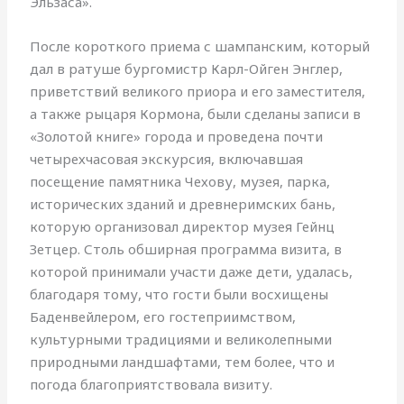
Эльзаса».
После короткого приема с шампанским, который
дал в ратуше бургомистр Карл-Ойген Энглер,
приветствий великого приора и его заместителя,
а также рыцаря Кормона, были сделаны записи в
«Золотой книге» города и проведена почти
четырехчасовая экскурсия, включавшая
посещение памятника Чехову, музея, парка,
исторических зданий и древнеримских бань,
которую организовал директор музея Гейнц
Зетцер. Столь обширная программа визита, в
которой принимали участи даже дети, удалась,
благодаря тому, что гости были восхищены
Баденвейлером, его гостеприимством,
культурными традициями и великолепными
природными ландшафтами, тем более, что и
погода благоприятствовала визиту.