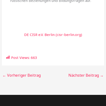
russischen Beziehungen und Bildungsfragen auf.
DE СISR e.V. Berlin (cisr-berlin.org)
Post Views:
663
←
Vorheriger Beitrag
Nächster Beitrag
→