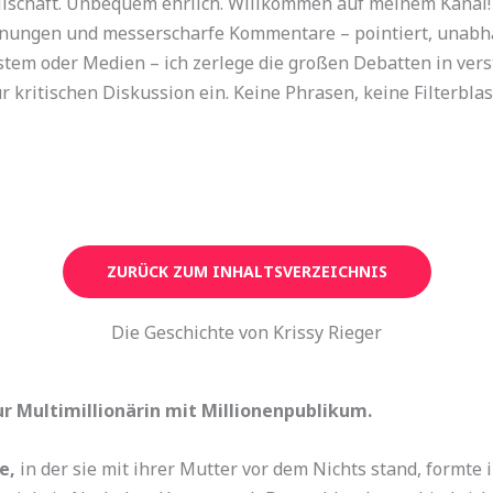
sellschaft. Unbequem ehrlich. Willkommen auf meinem Kanal
rdnungen und messerscharfe Kommentare – pointiert, unab
stem oder Medien – ich zerlege die großen Debatten in vers
r kritischen Diskussion ein. Keine Phrasen, keine Filterbla
ZURÜCK ZUM INHALTSVERZEICHNIS
Die Geschichte von Krissy Rieger
r Multimillionärin mit Millionenpublikum.
e,
in der sie mit ihrer Mutter vor dem Nichts stand, formte 