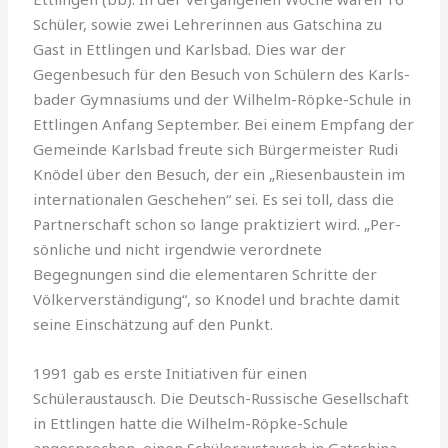
Schü­ler, sowie zwei Lehrerinnen aus Gatschina zu
Gast in Ett­lingen und Karlsbad. Dies war der
Gegenbesuch für den Be­such von Schülern des Karls­
bader Gymnasiums und der Wilhelm-Röpke-Schule in
Ett­lingen Anfang September. Bei einem Empfang der
Gemeinde Karlsbad freute sich Bürger­meister Rudi
Knödel über den Besuch, der ein „Riesenbau­stein im
internationalen Ge­schehen“ sei. Es sei toll, dass die
Partnerschaft schon so lange praktiziert wird. „Per­
sönliche und nicht irgendwie verordnete
Begegnungen sind die elementaren Schritte der
Völkerverständigung“, so Knodel und brachte damit
sei­ne Einschätzung auf den Punkt.
1991 gab es erste Initiativen für einen
Schüleraustausch. Die Deutsch-Russische Ge­sellschaft
in Ettlingen hatte die Wilhelm-Röpke-Schule
angesprochen, einen Schüler­austausch in Gatschina