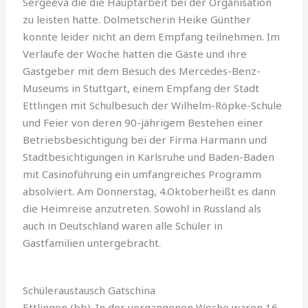
Sergeeva die die Hauptarbeit bei der Organisation
zu leisten hatte. Dolmetscherin Heike Günther
konnte leider nicht an dem Empfang teilnehmen. Im
Verlaufe der Woche hatten die Gäste und ihre
Gastgeber mit dem Besuch des Mercedes-Benz-
Museums in Stuttgart, einem Empfang der Stadt
Ettlingen mit Schulbesuch der Wilhelm-Röpke-Schule
und Feier von deren 90-jährigem Bestehen einer
Betriebsbesichtigung bei der Firma Harmann und
Stadtbesichtigungen in Karlsruhe und Baden-Baden
mit Casinoführung ein umfangreiches Programm
absolviert. Am Donnerstag, 4.Oktoberheißt es dann
die Heimreise anzutreten. Sowohl in Russland als
auch in Deutschland waren alle Schüler in
Gastfamilien untergebracht.
Schüleraustausch Gatschina
Ettlingen (bb). In der vergan­genen Woche waren 16