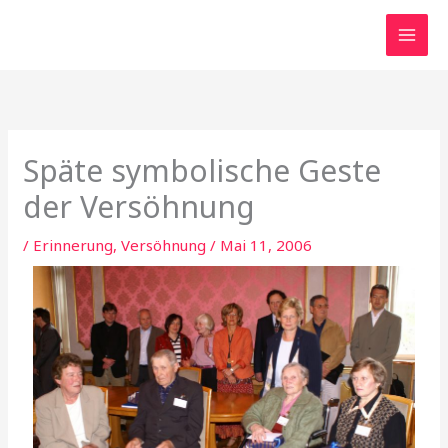
Zum
Inhalt
springen
Späte symbolische Geste
der Versöhnung
/
Erinnerung, Versöhnung
/
Mai 11, 2006