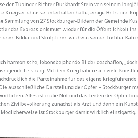
se der Tübinger Richter Burkhardt Stein von seinem langjäh
e Kriegserlebnisse unterhalten hatte, einige Holz- und Kupfe
ine Sammlung von 27 Stockburger-Bildern der Gemeinde Ku
er des Expressionismus“ wieder für die Öffentlichkeit ins 
assenen Bilder und Skulpturen wird von seiner Tochter Katr
uch harmonische, lebensbejahende Bilder geschaffen, „doch 
sragende Leistung. Mit dem Krieg haben sich viele Künstler
 nachdrücklich die Parteinahme für das eigene kriegführende
Die ausschließliche Darstellung der Opfer – Stockburger ma
wortlichen. Alles ist in die Not und das Leiden der Opfer h
chen Zivilbevölkerung zunächst als Arzt und dann ein Künst
Möglicherweise ist Stockburger damit wirklich einzigartig.