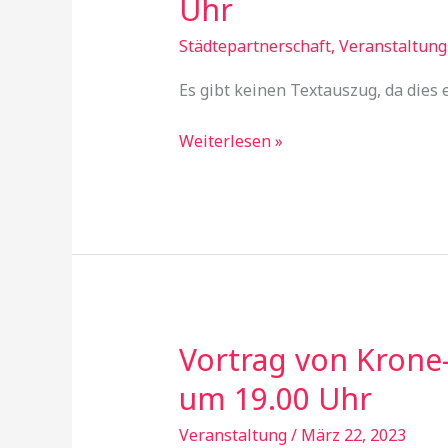
Uhr
der
Zivilgesellschaft
Städtepartnerschaft
,
Veranstaltung
15.
Es gibt keinen Textauszug, da dies e
November
2023,
Weiterlesen »
ab
12:30
Uhr
Vortrag von Krone
Vortrag
von
um 19.00 Uhr
Krone-
Schmalz
Veranstaltung
/
März 22, 2023