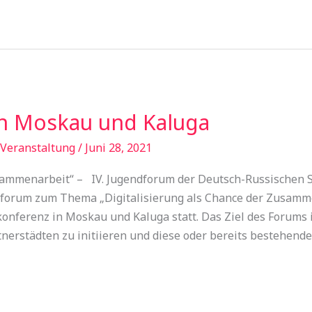
n Moskau und Kaluga
Veranstaltung
/
Juni 28, 2021
usammenarbeit“ – IV. Jugendforum der Deutsch-Russischen 
endforum zum Thema „Digitalisierung als Chance der Zusamme
nferenz in Moskau und Kaluga statt. Das Ziel des Forums is
erstädten zu initiieren und diese oder bereits bestehende P