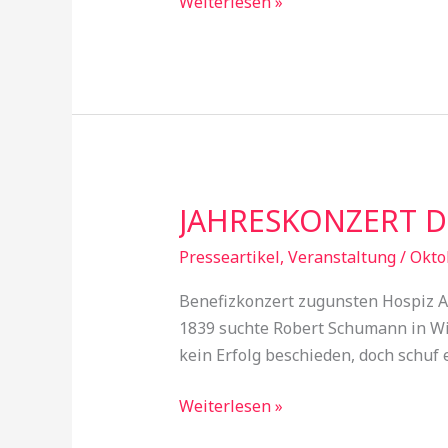
Weiterlesen »
Botschaft
JAHRESKONZERT D
JAHRESKONZERT
DER
Presseartikel
,
Veranstaltung
/
Okto
DRG
IM
Benefizkonzert zugunsten Hospiz Ar
SCHLOSS
1839 suchte Robert Schumann in Wie
ETTLINGEN
kein Erfolg beschieden, doch schuf
Weiterlesen »