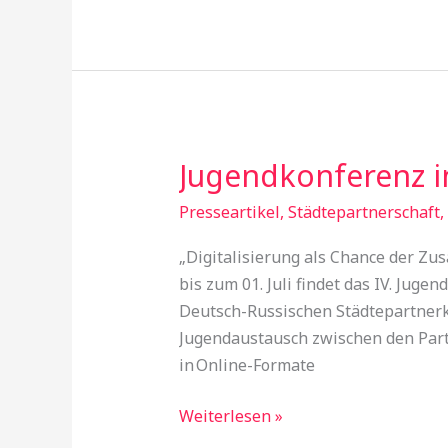
Jugendkonferenz i
Jugendkonferenz
in
Presseartikel
,
Städtepartnerschaft
,
Moskau
und
„Digitalisierung als Chance der Z
Kaluga
bis zum 01. Juli findet das IV. Jug
Deutsch-Russischen Städtepartnerko
Jugendaustausch zwischen den Partn
in Online-Formate
Weiterlesen »