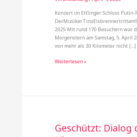
im
Ettlinger
Konzert im Ettlinger Schloss Puti
Schloss
DerMusikerTinoEisbrennertrittamSa
2025 Mit rund 170 Besuchern war de
Morgenstern am Samstag, 5. April 2
von mehr als 30 Kilometer nicht […]
Weiterlesen »
Geschützt: Dialog 
Geschützt:
Dialog