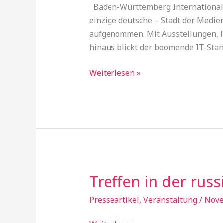
Württemberg
Baden-Württemberg International – 
einzige deutsche – Stadt der Medie
aufgenommen. Mit Ausstellungen, F
hinaus blickt der boomende IT-Stand
Weiterlesen »
Treffen in der rus
Treffen
in
Presseartikel
,
Veranstaltung
/
Nove
der
russischen