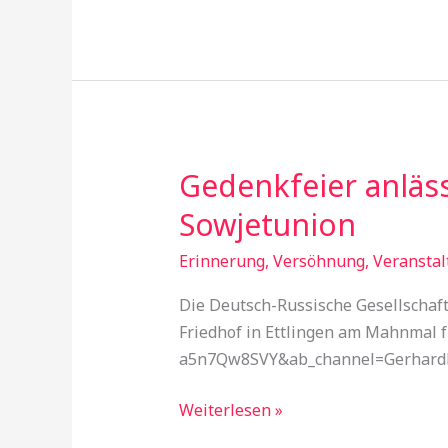
Gedenkfeier anläss
Gedenkfeier
anlässlich
Sowjetunion
des
80.
Erinnerung, Versöhnung
,
Veranstal
Jahrestags
Die Deutsch-Russische Gesellschaft
des
Friedhof in Ettlingen am Mahnmal 
Überfalls
a5n7Qw8SVY&ab_channel=Gerhard
auf
die
Weiterlesen »
Sowjetunion