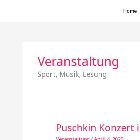
Zum
Home
Inhalt
springen
Veranstaltung
Sport, Musik, Lesung
Puschkin Konzert i
Puschkin
Konzert
Veranstaltung
/
April 4, 2025