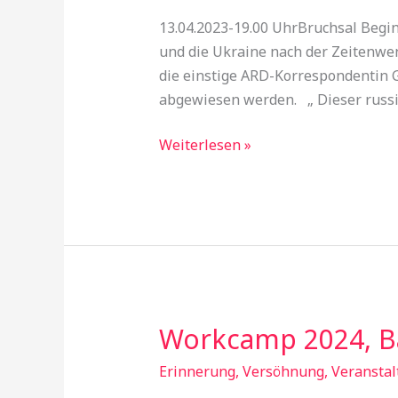
in
13.04.2023-19.00 UhrBruchsal Begin
Bruchsal
und die Ukraine nach der Zeitenwend
am
die einstige ARD-Korrespondentin 
Donnerstag
abgewiesen werden. „ Dieser russis
13.
4.
Weiterlesen »
2023
um
19.00
Uhr
Workcamp 2024, 
Workcamp
2024,
Erinnerung, Versöhnung
,
Veranstal
Baden-