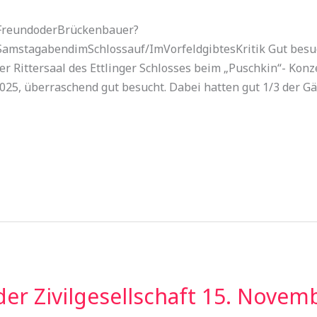
n-FreundoderBrückenbauer?
mstagabendimSchlossauf/ImVorfeldgibtesKritik Gut besuch
r Rittersaal des Ettlinger Schlosses beim „Puschkin“- Konz
025, überraschend gut besucht. Dabei hatten gut 1/3 der G
der Zivilgesellschaft 15. Novem