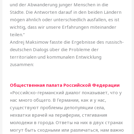
und der Abwanderung junger Menschen in die
Städte. Die Antworten darauf in den beiden Ländern
mögen ähnlich oder unterschiedlich ausfallen, es ist
wichtig, dass wir unsere Erfahrungen miteinander
teilen.“
Andrej Maksimow fasste die Ergebnisse des russisch-
deutschen Dialogs über die Probleme der
territorialen und kommunalen Entwicklung
zusammen:
Общественная палата Российской Федерации
«Российско-германский диалог показывает, что у
нас много общего. В Германии, как и у нас,
существуют проблемы депопуляции села,
нехватки врачей на периферии, стягивания
молодежи в города. Ответы на них в двух странах
могут быть сходными или различаться, нам важно