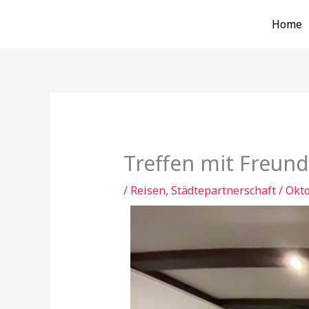
Zum
Home
Inhalt
springen
Treffen mit Freunde
/
Reisen
,
Städtepartnerschaft
/
Okto