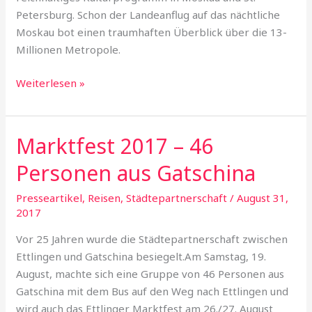
Petersburg. Schon der Landeanflug auf das nächtliche
Moskau bot einen traumhaften Überblick über die 13-
Millionen Metropole.
Weiterlesen »
Marktfest 2017 – 46
Marktfest
2017
Personen aus Gatschina
–
46
Presseartikel
,
Reisen
,
Städtepartnerschaft
/
August 31,
Personen
2017
aus
Vor 25 Jahren wurde die Städtepartnerschaft zwischen
Gatschina
Ettlingen und Gatschina besiegelt.Am Samstag, 19.
August, machte sich eine Gruppe von 46 Personen aus
Gatschina mit dem Bus auf den Weg nach Ettlingen und
wird auch das Ettlinger Marktfest am 26./27. August