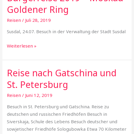
2019
Goldener Ring
–
Moskau-
Reisen
/
Juli 28, 2019
Goldener
Susdal, 24.07. Besuch in der Verwaltung der Stadt Susdal
Ring
Weiterlesen »
Reise nach Gatschina und
Reise
nach
St. Petersburg
Gatschina
und
Reisen
/
Juni 12, 2019
St.
Besuch in St. Petersburg und Gatschina. Reise zu
Petersburg
deutschen und russischen Friedhöfen Besuch in
Siverskaja, Schule des Lebens Besuch deutscher und
sowjetischer Friedhöfe Sologubowka Etwa 70 Kilometer