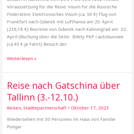
Kaliningrad
Voraussetzung für die Reise: Visum für die Russische
Föderation: Elektronisches Visum (ca. 50 €) Flug von
Frankfurt nach Gdansk mit Lufthansa am 20. April.
(239,18 €) Busreise von Gdansk nach Kaliningrad am 22.
April (Buchung über die Seite: Bilety PKP i autobusowe
(ca.45 € je Fahrt) Besuch der
Weiterlesen »
Reise nach Gatschina über
Reise
nach
Tallinn (3.-12.10.)
Gatschina
über
Reisen
,
Städtepartnerschaft
/
Oktober 17, 2023
Tallinn
Wiedersehen mit 30 Personen im Haus von Familie
(3.-12.10.)
Pungar