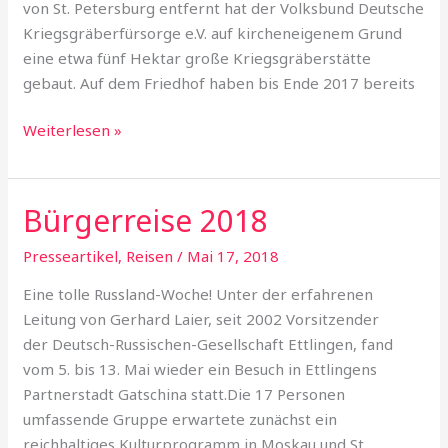
von St. Petersburg ent­fernt hat der Volksbund Deutsche
Kriegsgräberfürsorge e.V. auf kircheneigenem Grund
eine etwa fünf Hektar große Kriegsgräber­stätte
gebaut. Auf dem Friedhof haben bis Ende 2017 bereits
Weiterlesen »
Bürgerreise 2018
Bürgerreise
2018
Presseartikel
,
Reisen
/
Mai 17, 2018
Eine tolle Russland-Woche! Unter der erfahrenen
Leitung von Gerhard Laier, seit 2002 Vorsitzender
der Deutsch-Russischen-Gesellschaft Ettlingen, fand
vom 5. bis 13. Mai wieder ein Besuch in Ettlingens
Partnerstadt Gatschina statt.Die 17 Personen
umfassende Gruppe erwartete zunächst ein
reichhaltiges Kulturprogramm in Moskau und St.