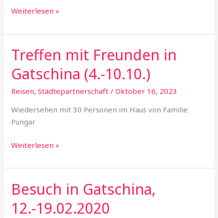
Weiterlesen »
Treffen mit Freunden in
Treffen
mit
Gatschina (4.-10.10.)
Freunden
in
Reisen
,
Städtepartnerschaft
/
Oktober 16, 2023
Gatschina
Wiedersehen mit 30 Personen im Haus von Familie
(4.-10.10.)
Pungar
Weiterlesen »
Besuch in Gatschina,
Besuch
in
12.-19.02.2020
Gatschina,