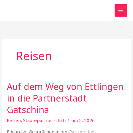
Zum
Inhalt
springen
Reisen
Auf dem Weg von Ettlingen
Auf
dem
in die Partnerstadt
Weg
von
Gatschina
Ettlingen
Reisen
,
Städtepartnerschaft
/
Juni 5, 2026
in
die
Eduard zu Gesprächen in der Partnerstadt