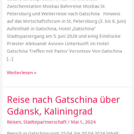
Partnerstadt
Zwischenstation Moskau Bahnreise Moskau St.
Gatschina
Petersburg und Weiterreise nach Gatschina Hinweis
auf das Wirtschaftsforum in St. Petersburg (3. bis 6. Juni)
Aufenthalt in Gatschina, Hotel „Gatschina“
Stadtspaziergang am 5. Juni 2026 und einig Eindrücke
Priester Aleksandr Asonov Unterkunft im Hotel
Gatschina Treffen mit Pastor Vorontsov Von Gatschina
[…]
Weiterlesen »
Reise nach Gatschina über
Reise
nach
Gdansk, Kaliningrad
Gatschina
über
Reisen
,
Städtepartnerschaft
/
Mai 1, 2024
Gdansk,
Besuch in Gatschina vom 25.04. bis 30.04.2024 Inhalt: