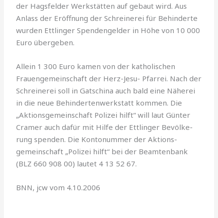
der Hagsfelder Werkstätten auf gebaut wird. Aus
Anlass der Eröffnung der Schreinerei für Behinderte
wurden Ettlinger Spendengelder in Höhe von 10 000
Euro über­geben.
Allein 1 300 Euro kamen von der katholi­schen
Frauengemeinschaft der Herz-Jesu- Pfarrei. Nach der
Schreinerei soll in Gatschina auch bald eine Näherei
in die neue Behinder­tenwerkstatt kommen. Die
„Aktionsgemein­schaft Polizei hilft“ will laut Günter
Cramer auch dafür mit Hilfe der Ettlinger Bevölke­
rung spenden. Die Kontonummer der Aktions­
gemeinschaft „Polizei hilft“ bei der Beamten­bank
(BLZ 660 908 00) lautet 4 13 52 67.
BNN, jcw vom 4.10.2006