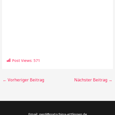
Post Views:
571
←
Vorheriger Beitrag
Nächster Beitrag
→
Email: gerd@gatschina-ettlingen.de