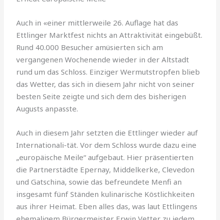
Auch in «einer mittlerweile 26. Auflage hat das
Ettlinger Markt­fest nichts an Attraktivität eingebüßt.
Rund 40.000 Besucher amüsierten sich am
vergangenen Wochenende wieder in der Alt­stadt
rund um das Schloss. Einzi­ger Wermutstropfen blieb
das Wetter, das sich in diesem Jahr nicht von seiner
besten Seite zeigte und sich dem des bisheri­gen
Augusts anpasste.
Auch in diesem Jahr setzten die Ettlinger wieder auf
Internationali-tät. Vor dem Schloss wurde dazu eine
„europäische Meile“ aufge­baut. Hier präsentierten
die Partner­städte Epernay, Middelkerke, Clevedon
und Gatschina, sowie das befreundete Menfi an
insgesamt fünf Ständen kulinarische Köstlichkeiten
aus ihrer Heimat. Eben alles das, was laut Ettlingens
ehemaligem Bürgermeister Erwin Vetter zu jedem