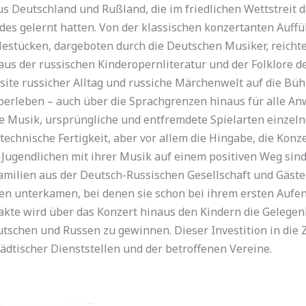
 Deutsch­land und Rußland, die im friedlichen Wett­streit d
des gelernt hatten. Von der klassischen konzertanten Auffü
estücken, dargeboten durch die Deutschen Musiker, reicht
aus der russischen Kinderopernliteratur und der Folklore 
ite russicher Alltag und russiche Märchenwelt auf die Büh
berleben – auch über die Sprachgrenzen hinaus für alle An
e Musik, ursprüngliche und entfremdete Spielarten einzeln
technische Fertigkeit, aber vor allem die Hingabe, die Kon
Jugendlichen mit ihrer Musik auf einem positiven Weg sind
amilien aus der Deutsch-Russischen Gesellschaft und Gäste
lien unterkamen, bei denen sie schon bei ihrem ersten Auf
akte wird über das Konzert hinaus den Kindern die Gelegen
­schen und Russen zu gewinnen. Dieser Inve­stition in die 
ti­scher Dienststellen und der betroffenen Ver­eine.