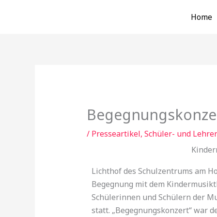
Zum
Home
Inhalt
springen
Begegnungskonze
/
Presseartikel
,
Schüler- und Lehre
Kinde
Lichthof des Schulzentrums am Ho
Begegnung mit dem Kindermusikthe
Schülerinnen und Schülern der Mu
statt. „Begegnungskonzert“ war der