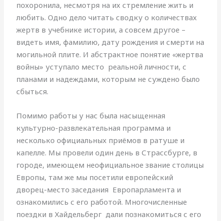
похоронила, несмотря на их стремление жить и
любить. Одно дело читать сводку о количествах
жертв в учебнике истории, а совсем другое –
видеть имя, фамилию, дату рождения и смерти на
могильной плите. И абстрактное понятие «жертва
войны» уступало место реальной личности, с
планами и надеждами, которым не суждено было
сбыться.
Помимо работы у нас была насыщенная
культурно-развлекательная программа и
несколько официальных приёмов в ратуше и
капелле. Мы провели один день в Страссбурге, в
городе, имеющем неофициальное звание столицы
Европы, там же мы посетили европейский
дворец-место заседания Европарламента и
ознакомились с его работой. Многочисленные
поездки в Хайдельберг дали познакомиться с его