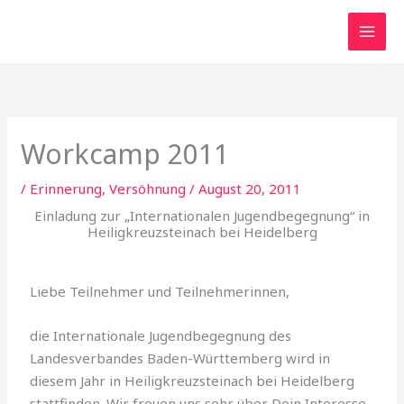
Zum
Inhalt
springen
Workcamp 2011
/
Erinnerung, Versöhnung
/
August 20, 2011
Einladung zur „Internationalen Jugendbegegnung“ in
Heiligkreuzsteinach bei Heidelberg
Liebe Teilnehmer und Teilnehmerinnen,
die Internationale Jugendbegegnung des
Landesverbandes Baden-Württemberg wird in
diesem Jahr in Heiligkreuzsteinach bei Heidelberg
stattfinden. Wir freuen uns sehr über Dein Interesse,