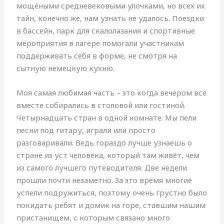
мощёными средневековыми улочками, но всех их
тайн, конечно же, нам узнать не удалось. Поездки
в бассейн, парк для скалолазания и спортивные
мероприятия в лагере помогали участникам
поддерживать себя в форме, не смотря на
сытную немецкую кухню.
Моя самая любимая часть – это когда вечером все
вместе собирались в столовой или гостиной.
Четырнадцать стран в одной комнате. Мы пели
песни под гитару, играли или просто
разговаривали. Ведь гораздо лучше узнаешь о
стране из уст человека, который там живёт, чем
из самого лучшего путеводителя. Две недели
прошли почти незаметно. За это время многие
успели подружиться, поэтому очень грустно было
покидать ребят и домик на горе, ставшим нашим
пристанищем, с которым связано много