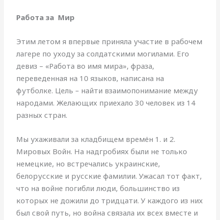
Работа за
Мир
Этим летом я впервые приняла участие в рабочем
лагере по уходу за солдатскими могилами. Его
девиз – «Работа во имя мира», фраза,
переведенная на 10 языков, написана на
футболке. Цель – найти взаимопонимание между
народами. Желающих приехало 30 человек из 14
разных стран.
Мы ухаживали за кладбищем времён 1. и 2.
Мировых Войн. На надгробиях были не только
немецкие, но встречались украинские,
белорусские и русские фамилии. Ужасал тот факт,
что на войне погибли люди, большинство из
которых не дожили до тридцати. У каждого из них
был свой путь, но война связала их всех вместе и