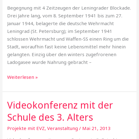
Ettlingen
Begegnung mit 4 Zeitzeugen der Leningrader Blockade.
Drei Jahre lang, vom 8. September 1941 bis zum 27.
Januar 1944, belagerte die deutsche Wehrmacht
Leningrad (St. Petersburg); im September 1941
schlossen Wehrmacht und Waffen-SS einen Ring um die
Stadt, woraufhin fast keine Lebensmittel mehr hinein
gelangten. Einzig über den winters zugefrorenen
Ladogasee wurde Nahrung gebracht –
Weiterlesen »
Videokonferenz mit der
Videokonferenz
mit
Schule des 3. Alters
der
Schule
Projekte mit EVZ
,
Veranstaltung
/
Mai 21, 2013
des