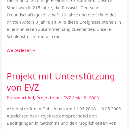
Dies­mal fallen einige Ereignisse zusammen: Unsere
Stadt wurde 215 Jahre, die Rus­sisch-Deutsche
Freundschaftsgesellschaft 20 Jahre und die Schule des
dritten Al­ters 3 Jahre alt. Alle diese Ereignisse ste­hen in
einem inneren Zusammenhang zuei­nander. Unsere
Schule ist nicht einfach ein
Weiterlesen »
Projekt mit Unterstützung
Projekt
mit
von EVZ
Unterstützung
von
Presseartikel
,
Projekte mit EVZ
/
Mai 8, 2008
EVZ
Arbeitstreffen in Gatschina vom 11.05.2008- 16.05.2008
Aussichten des Projektes entsprechend den
Bedingungen in Gatschina und den Möglichkeiten von