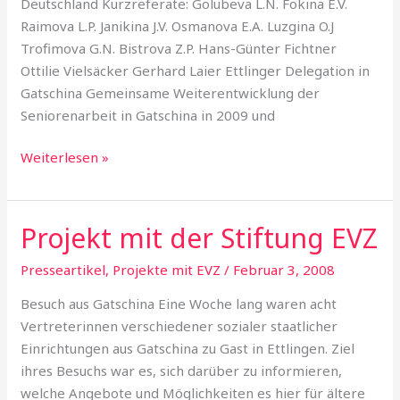
Deutschland Kurzreferate: Golubeva L.N. Fokina E.V.
Raimova L.P. Janikina J.V. Osmanova E.A. Luzgina O.J
Trofimova G.N. Bistrova Z.P. Hans-Günter Fichtner
Ottilie Vielsäcker Gerhard Laier Ettlinger Delegation in
Gatschina Gemeinsame Weiterentwicklung der
Seniorenarbeit in Gatschina in 2009 und
Weiterlesen »
Projekt mit der Stiftung EVZ
Projekt
mit
Presseartikel
,
Projekte mit EVZ
/
Februar 3, 2008
der
Stiftung
Besuch aus Gatschina Eine Woche lang waren acht
EVZ
Vertreterinnen verschiedener sozialer staatlicher
Einrichtungen aus Gatschina zu Gast in Ettlingen. Ziel
ihres Besuchs war es, sich darüber zu informieren,
welche Angebote und Möglichkeiten es hier für ältere