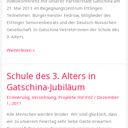
Videokonferenz mit unserer Partnerstadt Gatschina am
3.
21. Mai 2013 im Begegnungszentrum Ettlingen
Alters
Teilnehmer: Bürgermeister Fedrow, Mitglieder des
Ettlinger Seniorenbeirats und der Deutsch-Russischen
Gesellschaft. In Gatschina Vetreterinnen der Schule des
3. Alters.
Weiterlesen »
Schule des 3. Alters in
Schule
des
Gatschina-Jubiläum
3.
Alters
Erinnerung, Versöhnung
,
Projekte mit EVZ
/
Dezember
in
1, 2011
Gatschina-
Alle Menschen werden Brüder Wir sind glücklich, dass
Jubiläum
wir zu unserem Feiertag sehr liebe Gäste erwarten.