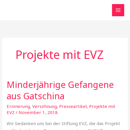
Zum
Inhalt
springen
Projekte mit EVZ
Minderjährige Gefangene
Minderjährige
Gefangene
aus Gatschina
aus
Gatschina
Erinnerung, Versöhnung
,
Presseartikel
,
Projekte mit
EVZ
/
November 1, 2018
Wir bedanken uns bei der Stiftung EVZ, die das Projekt