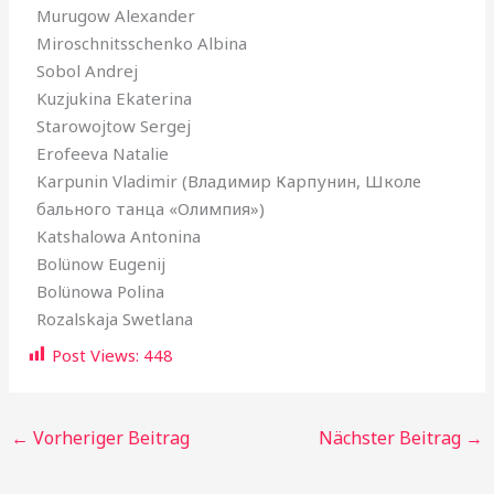
Murugow Alexander
Miroschnitsschenko Albina
Sobol Andrej
Kuzjukina Ekaterina
Starowojtow Sergej
Erofeeva Natalie
Karpunin Vladimir (Владимир Карпунин, Школе
бального танца «Олимпия»)
Katshalowa Antonina
Bolünow Eugenij
Bolünowa Polina
Rozalskaja Swetlana
Post Views:
448
←
Vorheriger Beitrag
Nächster Beitrag
→