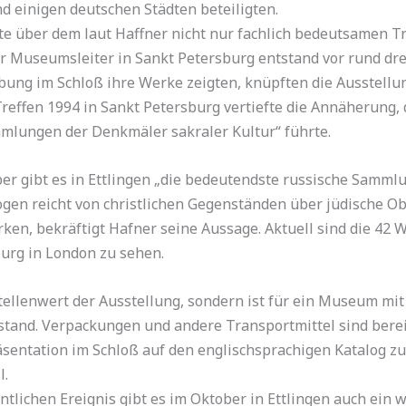
d einigen deutschen Städten beteiligten.
e über dem laut Haffner nicht nur fachlich bedeutsamen Tre
Museumsleiter in Sankt Petersburg entstand vor rund drei 
bung im Schloß ihre Werke zeigten, knüpften die Ausstel
Treffen 1994 in Sankt Petersburg vertiefte die Annäherung, d
mlungen der Denkmäler sakraler Kultur“ führte.
er gibt es in Ettlingen „die bedeutendste russische Samml
ogen reicht von christlichen Gegenständen über jüdische Ob
en, bekräftigt Hafner seine Aussage. Aktuell sind die 42 
burg in London zu sehen.
Stellenwert der Ausstellung, sondern ist für ein Museum mit
mstand. Verpackungen und andere Transportmittel sind bere
sentation im Schloß auf den englischsprachigen Katalog z
l.
tlichen Ereignis gibt es im Oktober in Ettlingen auch ein w