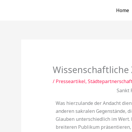
Zum
Home
Inhalt
springen
Wissenschaftlich
/
Presseartikel
,
Städtepartnerschaf
Sankt 
Was hierzulande der Andacht dient
anderen sakralen Gegenstände, die
Glauben unterschiedlich im Wert. 
breiteren Publikum präsentieren, 