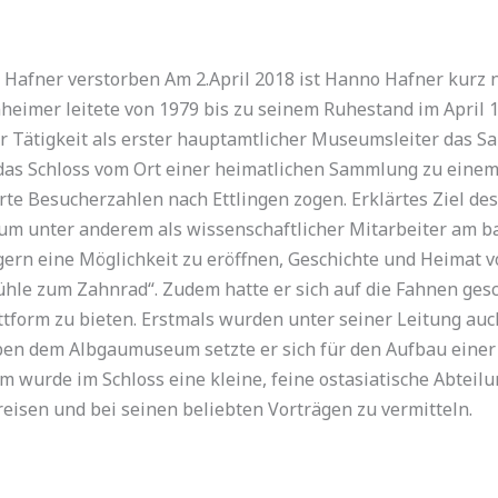
afner verstorben Am 2.April 2018 ist Hanno Hafner kurz 
heimer leitete von 1979 bis zu seinem Ruhestand im April 
r Tätigkeit als erster hauptamtlicher Museumsleiter das
 das Schloss vom Ort einer heimatlichen Sammlung zu ein
e Besucherzahlen nach Ettlingen zogen. Erklärtes Ziel des
dium unter anderem als wissenschaftlicher Mitarbeiter am
ingern eine Möglichkeit zu eröffnen, Geschichte und Heimat 
ühle zum Zahnrad“. Zudem hatte er sich auf die Fahnen ges
attform zu bieten. Erstmals wurden unter seiner Leitung 
n dem Albgaumuseum setzte er sich für den Aufbau einer 
urde im Schloss eine kleine, feine ostasiatische Abteilun
reisen und bei seinen beliebten Vorträgen zu vermitteln.