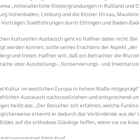
ma „mittelalterliche Klostergründungen in Rußland und D
urg Hohenbaden, Limburg und die Klöster Hirsau, Maulbron
 Vorträgen Stadtführungen durch Ettlingen und Baden-Bade
en kulturellen Austausch geht es Haffner dabei nicht. Bei 
tigt werden können, sollte seines Erachtens der Aspekt „d
ergrund treten. Haffner will, daß ein Betrachter die Wurzel
präche über Ausstellungs-, Konservierungs- und Inventaris
nd Kultur im westlichen Europa in hohem Maße mitgeprägt“,
aftlichen Austausch nachzuvollziehen und entsprechend um
ogen heißt das: „Der Besucher soll erfahren, welche Funktio
öglicherweise erkennt er dadurch das Verbindende aus der 
 Bilder, auf die orthodoxe Gläubige hoffen, wenn sie sie küss
aktionsmitglied Edith Kopf