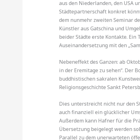
aus den Niederlanden, den USA un
Städtepartnerschaft konkret könnt
dem nunmehr zweiten Seminar der 
Künstler aus Gatschina und Umge
beider Städte erste Kontakte. Ein 
Auseinandersetzung mit den „Sam
Nebeneffekt des Ganzen: ab Oktob
in der Eremitage zu sehen“. Der B
buddhistischen sakralen Kunstwerk
Religionsgeschichte Sankt Peters
Dies unterstreicht nicht nur den 
auch finanziell ein glücklicher U
Außerdem kann Hafner für die Prä
Übersetzung beigelegt werden sol
Parallel zu dem unerwarteten öffen